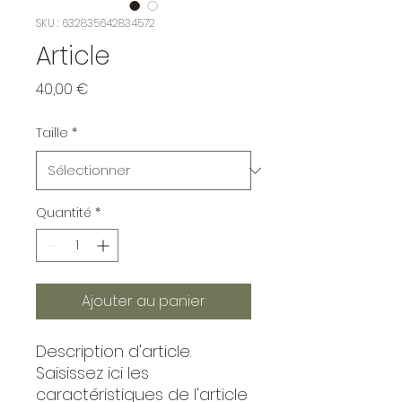
SKU : 632835642834572
Article
Prix
40,00 €
Taille
*
Quantité
*
Ajouter au panier
Description d'article. 
Saisissez ici les 
caractéristiques de l'article 